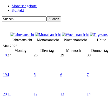
Monatsangebote
Kontakt
Jahresansicht
Monatsansicht
Wochenansicht
Heute
Mai 2026
Montag
Dienstag
Mittwoch
Donnersta
18
27
28
29
30
19
4
5
6
7
20
11
12
13
14