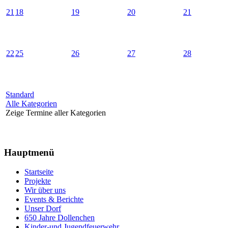
21
18
19
20
21
22
25
26
27
28
Standard
Alle Kategorien
Zeige Termine aller Kategorien
Hauptmenü
Startseite
Projekte
Wir über uns
Events & Berichte
Unser Dorf
650 Jahre Dollenchen
Kinder-und Jugendfeuerwehr