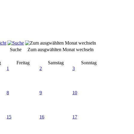
Suche
Zum ausgwählten Monat wechseln
g
Freitag
Samstag
Sonntag
1
2
3
8
9
10
15
16
17