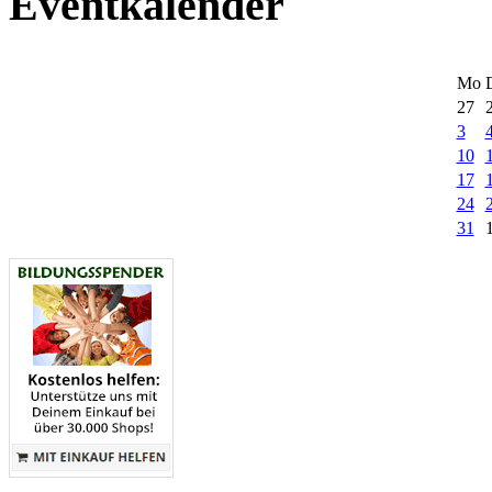
Eventkalender
Mo
27
3
10
17
24
31