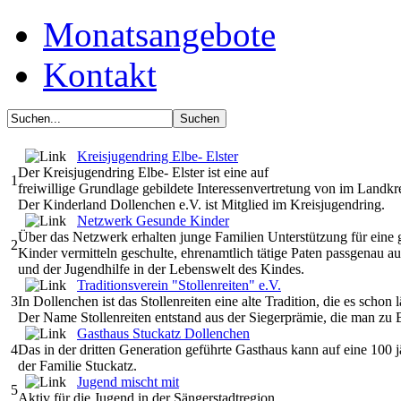
Monatsangebote
Kontakt
Kreisjugendring Elbe- Elster
Der Kreisjugendring Elbe- Elster ist eine auf
1
freiwillige Grundlage gebildete Interessenvertretung von im Landkr
Der Kinderland Dollenchen e.V. ist Mitglied im Kreisjugendring.
Netzwerk Gesunde Kinder
Über das Netzwerk erhalten junge Familien Unterstützung für eine 
2
Kinder vermitteln geschulte, ehrenamtlich tätige Paten passgenau 
und der Jugendhilfe in der Lebenswelt des Kindes.
Traditionsverein "Stollenreiten" e.V.
3
In Dollenchen ist das Stollenreiten eine alte Tradition, die es schon 
Der Name Stollenreiten entstand aus der Siegerprämie, die man zu Be
Gasthaus Stuckatz Dollenchen
4
Das in der dritten Generation geführte Gasthaus kann auf eine 100 j
der Familie Stuckatz.
Jugend mischt mit
5
Aktiv für die Jugend in der Sängerstadtregion