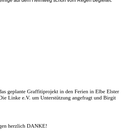
 einige auf dem Heimweg schon vom Regen begleitet.
s geplante Graffitiprojekt in den Ferien in Elbe Elster
n Die Linke e.V. um Unterstützung angefragt und Birgit
 sagen herzlich DANKE!