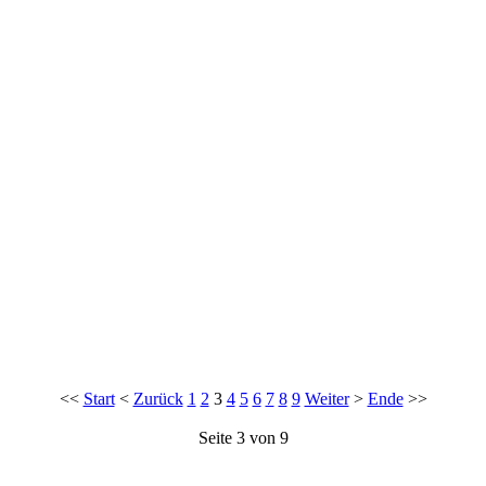
<<
Start
<
Zurück
1
2
3
4
5
6
7
8
9
Weiter
>
Ende
>>
Seite 3 von 9